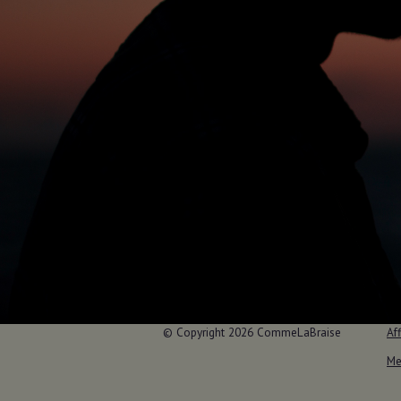
© Copyright 2026 CommeLaBraise
Aff
Me