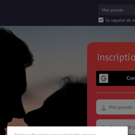
Se rappeler de m
Inscripti
Con
Bonjour ! Pourrions-nous activer des services