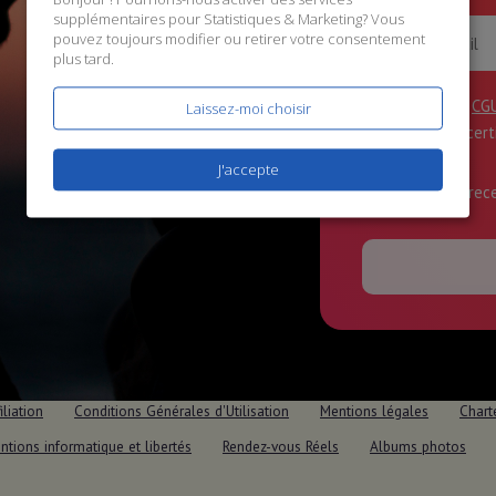
supplémentaires pour
Statistiques & Marketing
? Vous
pouvez toujours modifier ou retirer votre consentement
plus tard.
J'accepte les
CG
Laissez-moi choisir
données
, et cer
J'accepte
J'accepte de rec
iliation
Conditions Générales d'Utilisation
Mentions légales
Chart
ntions informatique et libertés
Rendez-vous Réels
Albums photos