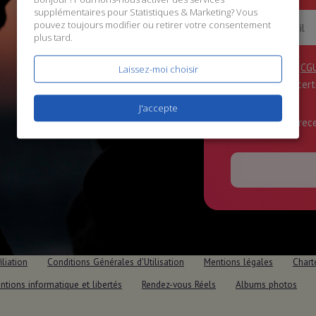
supplémentaires pour
Statistiques & Marketing
? Vous
pouvez toujours modifier ou retirer votre consentement
plus tard.
J'accepte les
CG
Laissez-moi choisir
données
, et cer
J'accepte
J'accepte de rec
iliation
Conditions Générales d'Utilisation
Mentions légales
Chart
ntions informatique et libertés
Rendez-vous Réels
Albums photos