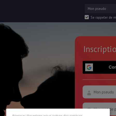
Se rappeler de m
Inscripti
Con
Bonjour ! Pourrions-nous activer des services