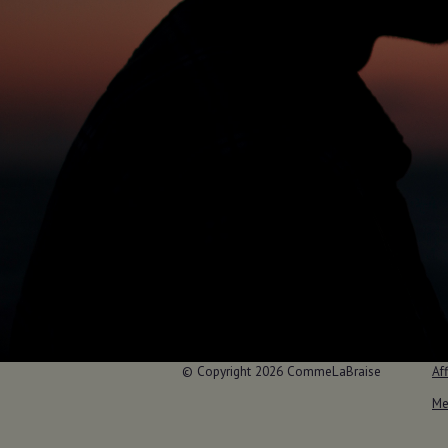
© Copyright 2026 CommeLaBraise
Aff
Me