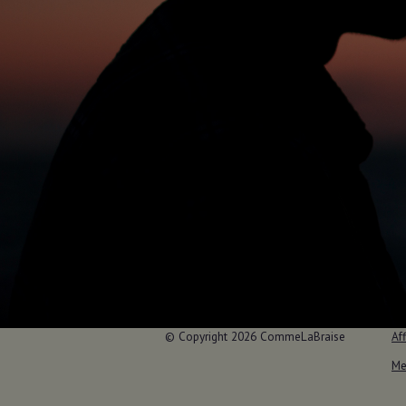
© Copyright 2026 CommeLaBraise
Aff
Me