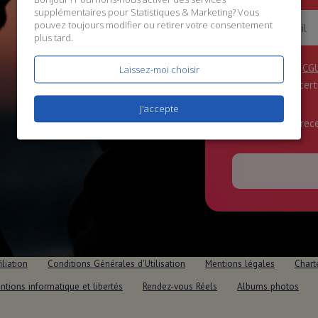
supplémentaires pour
Statistiques & Marketing
? Vous
pouvez toujours modifier ou retirer votre consentement
plus tard.
J'accepte les
CG
Laissez-moi choisir
données
, et cer
J'accepte
J'accepte de rec
iliation
Conditions Générales d'Utilisation
Mentions légales
Chart
ntions informatique et libertés
Rendez-vous Réels
Albums photos