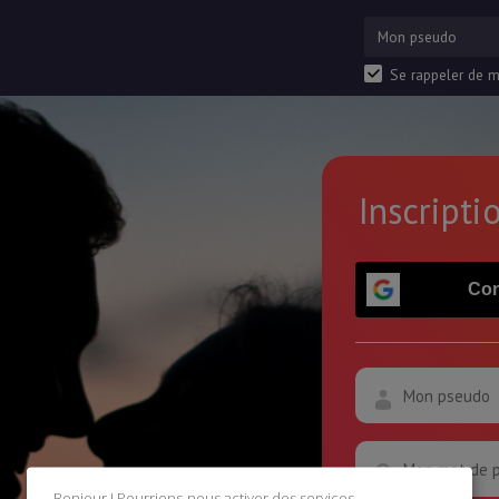
Se rappeler de m
Inscripti
Con
Bonjour ! Pourrions-nous activer des services