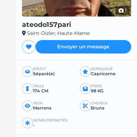
1
ateodo157pari
Saint-Dizier, Haute-Marne
Envoyer un message
STATUT
ASTROLOGIE
Séparé(e)
Capricorne
TAILLE
POIDS
174 CM
98 KG
YEUX
CHEVEUX
Marrons
Bruns
SIGNES DISTINCTIFS
-