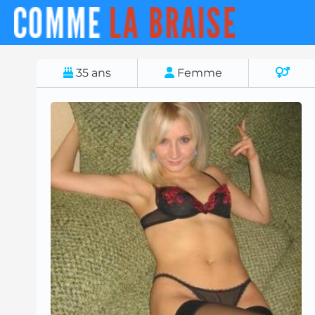
35
ans
Femme