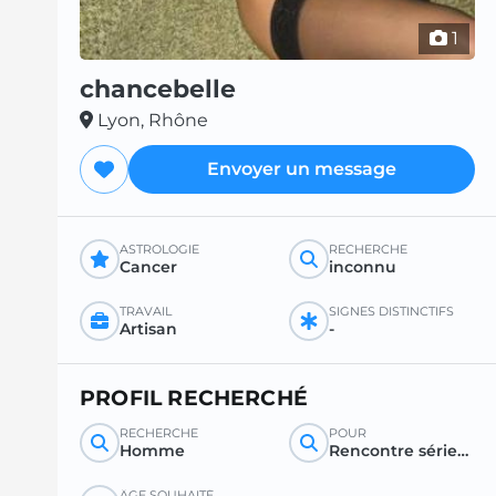
1
chancebelle
Lyon, Rhône
Envoyer un message
ASTROLOGIE
RECHERCHE
Cancer
inconnu
TRAVAIL
SIGNES DISTINCTIFS
Artisan
-
PROFIL RECHERCHÉ
RECHERCHE
POUR
Homme
Rencontre sérieuse
ÂGE SOUHAITÉ