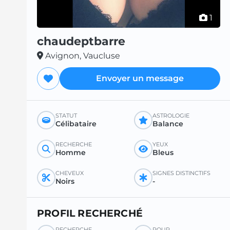
1
chaudeptbarre
Avignon, Vaucluse
Envoyer un message
STATUT
ASTROLOGIE
Célibataire
Balance
RECHERCHE
YEUX
Homme
Bleus
CHEVEUX
SIGNES DISTINCTIFS
Noirs
-
PROFIL RECHERCHÉ
RECHERCHE
POUR