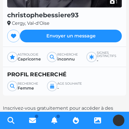
1
christophebessiere93
Cergy, Val-d'Oise
Envoyer un message
SIGNES
ASTROLOGIE
RECHERCHE
DISTINCTIFS
Capricorne
inconnu
-
PROFIL RECHERCHÉ
RECHERCHE
ÂGE SOUHAITÉ
Femme
-
Inscrivez-vous gratuitement pour accéder à des
milliers de profils et multipliez les chances de
U
contacts en complétant votre description.