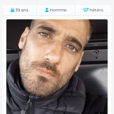
39
ans
Homme
hétéro