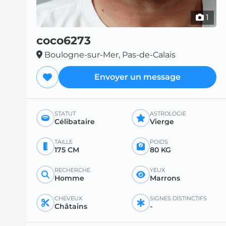
1
coco6273
Boulogne-sur-Mer, Pas-de-Calais
Envoyer un message
STATUT
ASTROLOGIE
Célibataire
Vierge
TAILLE
POIDS
175 CM
80 KG
RECHERCHE
YEUX
Homme
Marrons
CHEVEUX
SIGNES DISTINCTIFS
Châtains
-