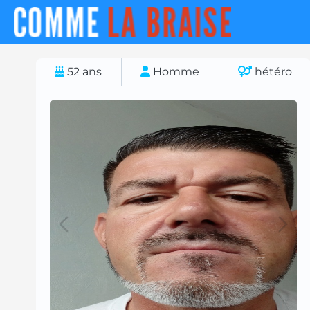
52
ans
Homme
hétéro