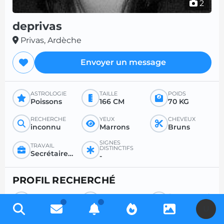
2
deprivas
Privas, Ardèche
Envoyer un message
ASTROLOGIE
TAILLE
POIDS
Poissons
166 CM
70 KG
RECHERCHE
YEUX
CHEVEUX
inconnu
Marrons
Bruns
SIGNES
TRAVAIL
DISTINCTIFS
Secrétaire / fonctionnaire / instituteur
-
PROFIL RECHERCHÉ
RECHERCHE
POUR
ÂGE SOUHAITÉ
Homme
Tout
-
U