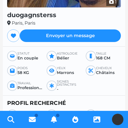
1
duogagnsterss
Paris, Paris
Envoyer un message
STATUT
ASTROLOGIE
TAILLE
En couple
Bélier
168 CM
POIDS
YEUX
CHEVEUX
58 KG
Marrons
Châtains
SIGNES
TRAVAIL
DISTINCTIFS
Profession libérale
-
PROFIL RECHERCHÉ
RECHERCHE
POUR
ÂGE SOUHAITÉ
Couple
Sexe
Entre 26 et 50
U
RAPPORT