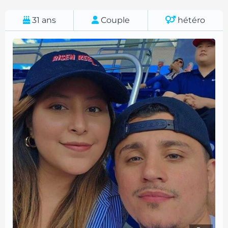
31
ans
Couple
hétéro