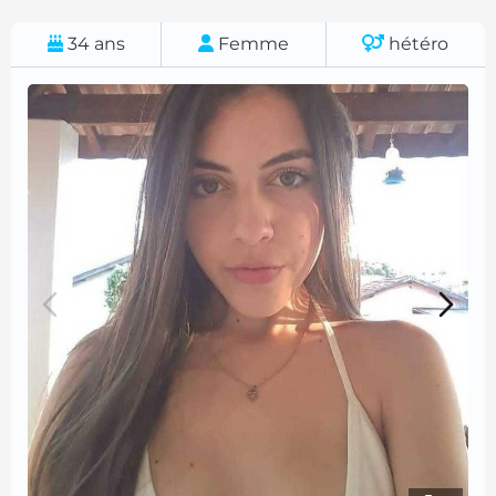
34
ans
Femme
hétéro