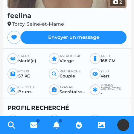
2
feelina
Torcy, Seine-et-Marne
Envoyer un message
STATUT
ASTROLOGIE
TAILLE
Marié(e)
Vierge
168 CM
POIDS
RECHERCHE
YEUX
57 KG
Couple
Vert
SIGNES
CHEVEUX
TRAVAIL
DISTINCTIFS
Bruns
Secrétaire / fonctionnaire / instituteur
-
PROFIL RECHERCHÉ
RECHERCHE
POUR
ÂGE SOUHAITÉ
Homme
Sexe
Entre 26 et 50
U
RAPPORT