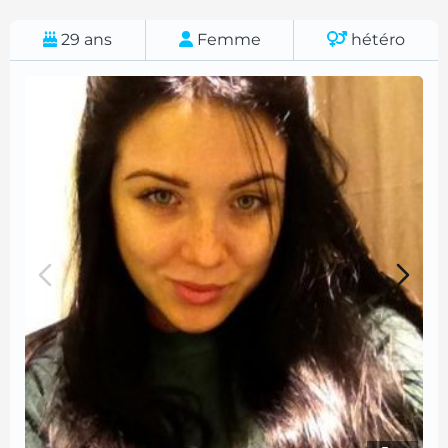
29
ans
Femme
hétéro