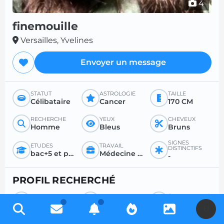
4
finemouille
Versailles, Yvelines
Envoyer un message
STATUT
ASTROLOGIE
TAILLE
Célibataire
Cancer
170 CM
RECHERCHE
YEUX
CHEVEUX
Homme
Bleus
Bruns
SIGNES
ÉTUDES
TRAVAIL
DISTINCTIFS
bac+5 et plus
Médecine générale ou spécialisée
-
PROFIL RECHERCHÉ
RECHERCHE
POUR
ÂGE SOUHAITÉ
Homme
Tout
Entre 36 et 50
U
RAPPORT