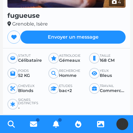
4
fugueuse
Grenoble, Isère
Envoyer un message
STATUT
ASTROLOGIE
TAILLE
Célibataire
Gémeaux
168 CM
POIDS
RECHERCHE
YEUX
52 KG
Homme
Bleus
CHEVEUX
ÉTUDES
TRAVAIL
Blonds
bac+2
Commercant et assimilé
SIGNES
DISTINCTIFS
-
PROFIL RECHERCHÉ
U
RECHERCHE
POUR
ÂGE SOUHAITÉ