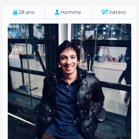
28
ans
Homme
hétéro