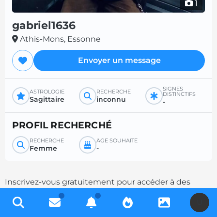
1
gabriel1636
Athis-Mons, Essonne
Envoyer un message
SIGNES
ASTROLOGIE
RECHERCHE
DISTINCTIFS
Sagittaire
inconnu
-
PROFIL RECHERCHÉ
RECHERCHE
ÂGE SOUHAITÉ
Femme
-
Inscrivez-vous gratuitement pour accéder à des
milliers de profils et multipliez les chances de
U
contacts en complétant votre description.