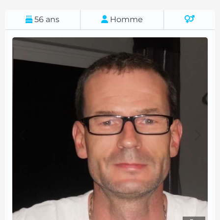
56
ans
Homme