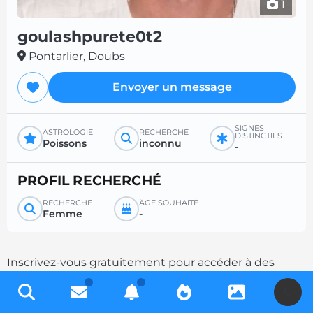
1
goulashpurete0t2
Pontarlier, Doubs
Envoyer un message
SIGNES
ASTROLOGIE
RECHERCHE
DISTINCTIFS
Poissons
inconnu
-
PROFIL RECHERCHÉ
RECHERCHE
ÂGE SOUHAITÉ
Femme
-
Inscrivez-vous gratuitement pour accéder à des
milliers de profils et multipliez les chances de
U
contacts en complétant votre description.