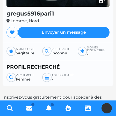
1
gregus5916pari1
Lomme, Nord
Envoyer un message
SIGNES
ASTROLOGIE
RECHERCHE
DISTINCTIFS
Sagittaire
inconnu
-
PROFIL RECHERCHÉ
RECHERCHE
ÂGE SOUHAITÉ
Femme
-
Inscrivez-vous gratuitement pour accéder à des
milliers de profils et multipliez les chances de
U
contacts en complétant votre description.