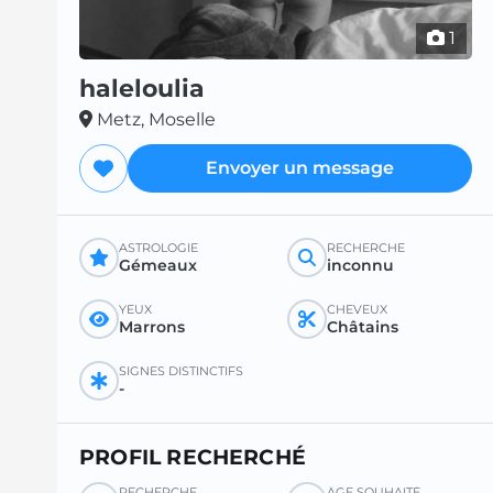
1
haleloulia
Metz, Moselle
Envoyer un message
ASTROLOGIE
RECHERCHE
Gémeaux
inconnu
YEUX
CHEVEUX
Marrons
Châtains
SIGNES DISTINCTIFS
-
PROFIL RECHERCHÉ
RECHERCHE
ÂGE SOUHAITÉ