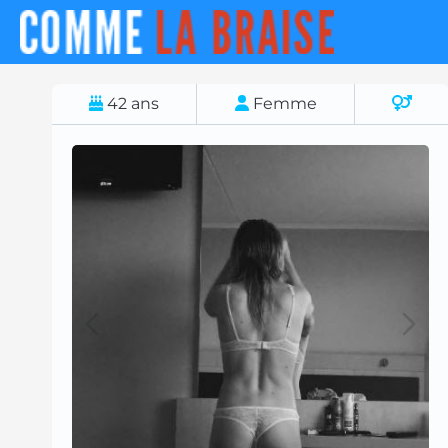
42
ans
Femme