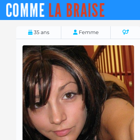
35
ans
Femme