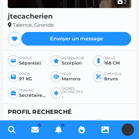
2
jtecacherien
Talence, Gironde
Envoyer un message
STATUT
ASTROLOGIE
TAILLE
Séparé(e)
Scorpion
168 CM
POIDS
YEUX
CHEVEUX
97 KG
Marrons
Bruns
SIGNES
TRAVAIL
DISTINCTIFS
Secrétaire / fonctionnaire / instituteur
-
PROFIL RECHERCHÉ
RECHERCHE
POUR
ÂGE SOUHAITÉ
Homme
Sexe
Entre 36 et 99
U
RAPPORT