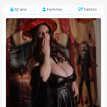
32
ans
Femme
hétéro