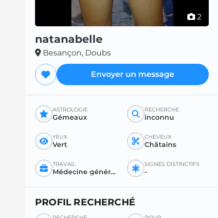
2
natanabelle
Besançon, Doubs
Envoyer un message
ASTROLOGIE
RECHERCHE
Gémeaux
inconnu
YEUX
CHEVEUX
Vert
Châtains
TRAVAIL
SIGNES DISTINCTIFS
Médecine générale ou spécialisée
-
PROFIL RECHERCHÉ
RECHERCHE
POUR