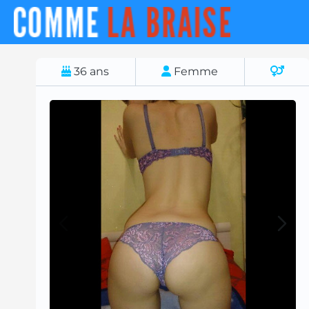
36
ans
Femme