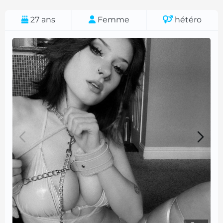
27
ans
Femme
hétéro