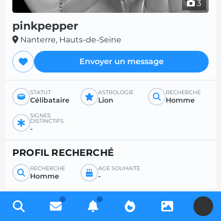
3
pinkpepper
Nanterre, Hauts-de-Seine
Envoyer un message
STATUT
ASTROLOGIE
RECHERCHE
Célibataire
Lion
Homme
SIGNES
DISTINCTIFS
-
PROFIL RECHERCHÉ
RECHERCHE
ÂGE SOUHAITÉ
Homme
-
U
Inscrivez-vous gratuitement pour accéder à des