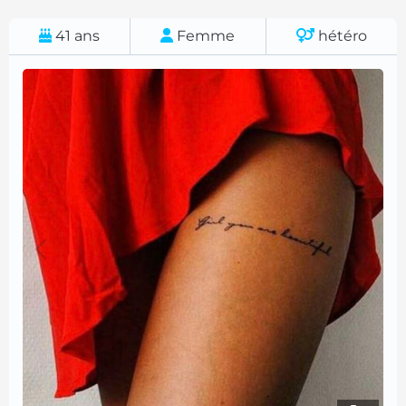
41
ans
Femme
hétéro