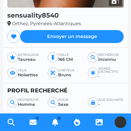
1
sensuality8540
Orthez, Pyrénées-Atlantiques
Envoyer un message
ASTROLOGIE
TAILLE
RECHERCHE
Taureau
166 CM
inconnu
SIGNES
YEUX
CHEVEUX
DISTINCTIFS
Noisettes
Bruns
-
PROFIL RECHERCHÉ
RECHERCHE
POUR
ÂGE SOUHAITÉ
Homme
Sexe
-
U
Inscrivez-vous gratuitement pour accéder à des