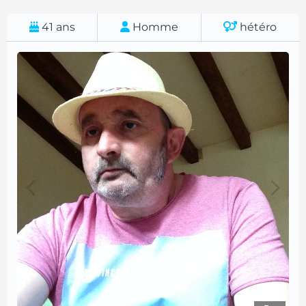
41
ans
Homme
hétéro