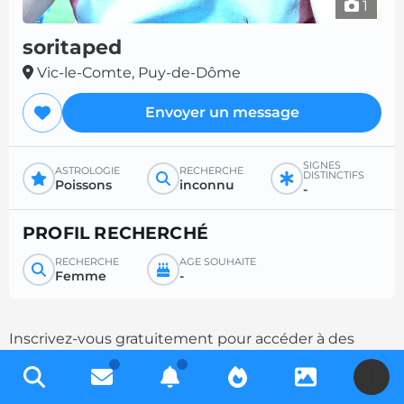
1
soritaped
Vic-le-Comte, Puy-de-Dôme
Envoyer un message
SIGNES
ASTROLOGIE
RECHERCHE
DISTINCTIFS
Poissons
inconnu
-
PROFIL RECHERCHÉ
RECHERCHE
ÂGE SOUHAITÉ
Femme
-
Inscrivez-vous gratuitement pour accéder à des
milliers de profils et multipliez les chances de
U
contacts en complétant votre description.