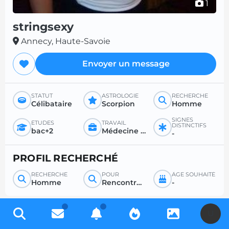
1
stringsexy
Annecy, Haute-Savoie
Envoyer un message
STATUT
ASTROLOGIE
RECHERCHE
Célibataire
Scorpion
Homme
SIGNES
ÉTUDES
TRAVAIL
DISTINCTIFS
bac+2
Médecine générale ou spécialisée
-
PROFIL RECHERCHÉ
RECHERCHE
POUR
ÂGE SOUHAITÉ
Homme
Rencontre sérieuse
-
U
Inscrivez-vous gratuitement pour accéder à des