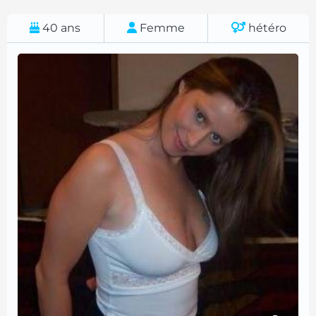
40
ans
Femme
hétéro