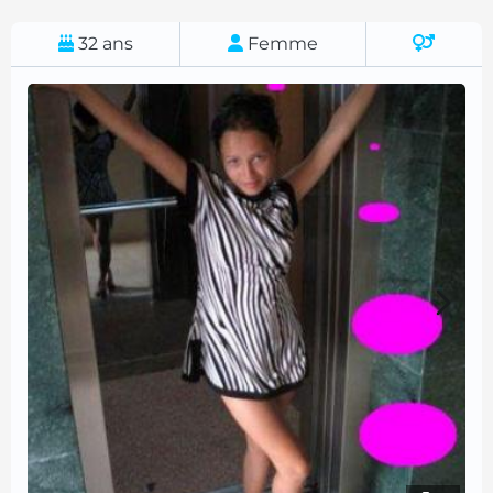
32
ans
Femme