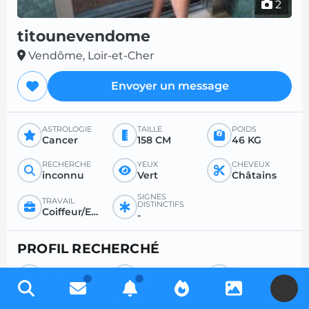
2
titounevendome
Vendôme, Loir-et-Cher
Envoyer un message
ASTROLOGIE
TAILLE
POIDS
Cancer
158 CM
46 KG
RECHERCHE
YEUX
CHEVEUX
inconnu
Vert
Châtains
SIGNES
TRAVAIL
DISTINCTIFS
Coiffeur/Esthéticienne
-
PROFIL RECHERCHÉ
RECHERCHE
POUR
ÂGE SOUHAITÉ
Homme
Rencontre sérieuse
-
U