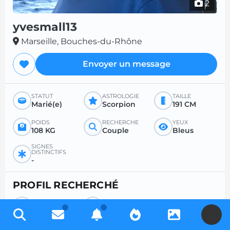
2
yvesmall13
Marseille, Bouches-du-Rhône
Envoyer un message
STATUT
ASTROLOGIE
TAILLE
Marié(e)
Scorpion
191 CM
POIDS
RECHERCHE
YEUX
108 KG
Couple
Bleus
SIGNES
DISTINCTIFS
-
PROFIL RECHERCHÉ
RECHERCHE
ÂGE SOUHAITÉ
Femme
-
U